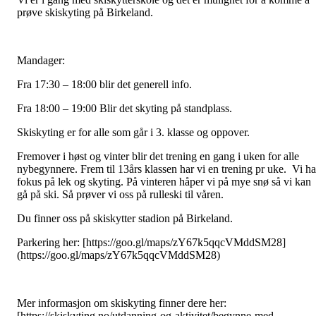
prøve skiskyting på Birkeland.
Mandager:
Fra 17:30 – 18:00 blir det generell info.
Fra 18:00 – 19:00 Blir det skyting på standplass.
Skiskyting er for alle som går i 3. klasse og oppover.
Fremover i høst og vinter blir det trening en gang i uken for alle
nybegynnere. Frem til 13års klassen har vi en trening pr uke. Vi ha
fokus på lek og skyting. På vinteren håper vi på mye snø så vi kan
gå på ski. Så prøver vi oss på rulleski til våren.
Du finner oss på skiskytter stadion på Birkeland.
Parkering her: [https://goo.gl/maps/zY67k5qqcVMddSM28]
(https://goo.gl/maps/zY67k5qqcVMddSM28)
Mer informasjon om skiskyting finner dere her:
[https://skiskyting.no/utdanning-og-aktivitet/begynne-med-