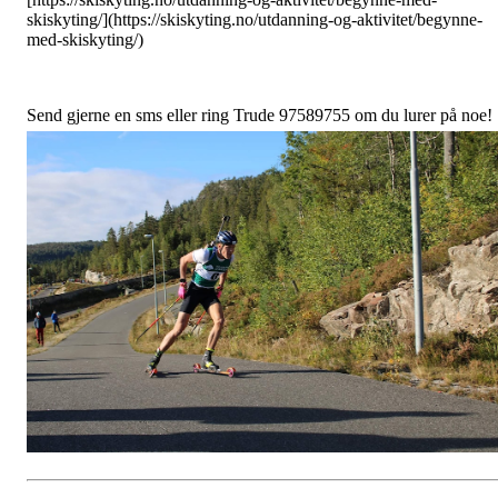
skiskyting/](https://skiskyting.no/utdanning-og-aktivitet/begynne-
med-skiskyting/)
Send gjerne en sms eller ring Trude 97589755 om du lurer på noe!