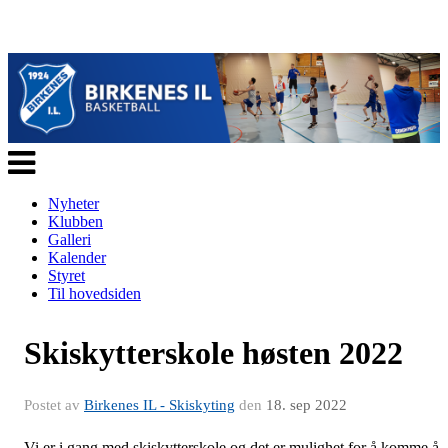
Veksle
navigasjon
Nyheter
Klubben
Galleri
Kalender
Styret
Til hovedsiden
Skiskytterskole høsten 2022
Postet av
Birkenes IL - Skiskyting
den
18. sep 2022
Vi er i gang med skiskytterskole og det er mulighet for å komme å