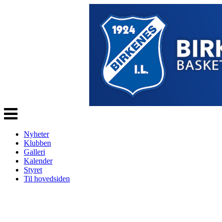
Veksle
navigasjon
Nyheter
Klubben
Galleri
Kalender
Styret
Til hovedsiden