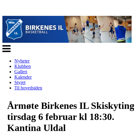
Veksle
navigasjon
Nyheter
Klubben
Galleri
Kalender
Styret
Til hovedsiden
Årmøte Birkenes IL Skiskytin
tirsdag 6 februar kl 18:30.
Kantina Uldal