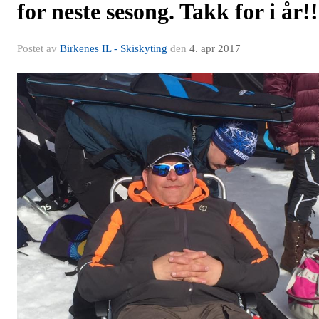
for neste sesong. Takk for i år!!
Postet av
Birkenes IL - Skiskyting
den
4. apr 2017