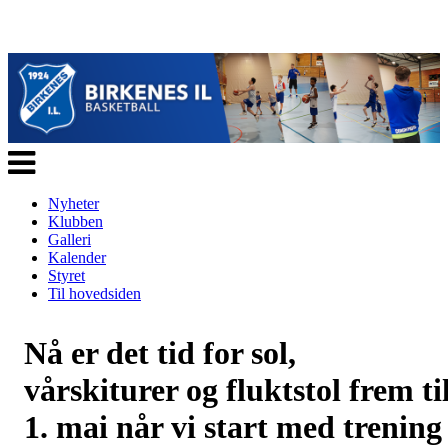
Veksle
navigasjon
Nyheter
Klubben
Galleri
Kalender
Styret
Til hovedsiden
Nå er det tid for sol,
vårskiturer og fluktstol frem ti
1. mai når vi start med trening