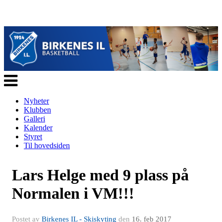
Veksle
navigasjon
Nyheter
Klubben
Galleri
Kalender
Styret
Til hovedsiden
Lars Helge med 9 plass på
Normalen i VM!!!
Postet av
Birkenes IL - Skiskyting
den
16. feb 2017